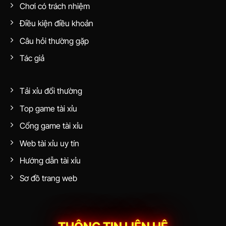
Chơi có trách nhiệm
Điều kiện điều khoản
Câu hỏi thường gặp
Tác giả
Tải xỉu đổi thường
Top game tài xỉu
Cổng game tài xỉu
Web tài xỉu uy tín
Hướng dẫn tài xỉu
Sơ đồ trang web