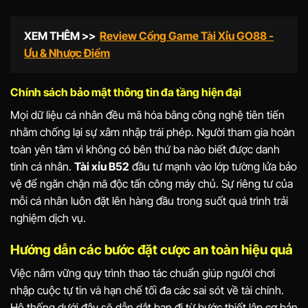
XEM THÊM >>
Review Cổng Game Tài Xỉu GO88 -
Ưu & Nhược Điểm
Chính sách bảo mật thông tin đa tầng hiện đại
Mọi dữ liệu cá nhân đều mã hóa bằng công nghệ tiên tiến
nhằm chống lại sự xâm nhập trái phép. Người tham gia hoàn
toàn yên tâm vì không có bên thứ ba nào biết được danh
tính cá nhân.
Tài xỉu B52
đầu tư mạnh vào lớp tường lửa bảo
vệ để ngăn chặn mã độc tấn công máy chủ. Sự riêng tư của
mỗi cá nhân luôn đặt lên hàng đầu trong suốt quá trình trải
nghiệm dịch vụ.
Hướng dẫn các bước đặt cược an toàn hiệu quả
Việc nắm vững quy trình thao tác chuẩn giúp người chơi
nhập cuộc tự tin và hạn chế tối đa các sai sót về tài chính.
Hệ thống dưới đây sẽ dẫn dắt bạn đi từ bước thiết lập cơ bản