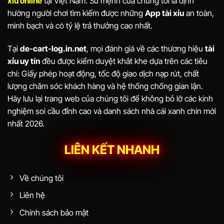
xỉu online
tại Việt Nam. Sứ mệnh của chúng tôi là định
hướng người chơi tìm kiếm được những
App tài xỉu
an toàn,
minh bạch và có tỷ lệ trả thưởng cao nhất.
Tại
de-cart-log.in.net
, mọi đánh giá về các thương hiệu
tài
xỉu uy tín
đều được kiểm duyệt khắt khe dựa trên các tiêu
chí: Giấy phép hoạt động, tốc độ giao dịch nạp rút, chất
lượng chăm sóc khách hàng và hệ thống chống gian lận.
Hãy lưu lại trang web của chúng tôi để không bỏ lỡ các kinh
nghiệm soi cầu đỉnh cao và danh sách nhà cái xanh chín mới
nhất 2026.
LIÊN KẾT NHANH
Về chúng tôi
Liên hệ
Chính sách bảo mật