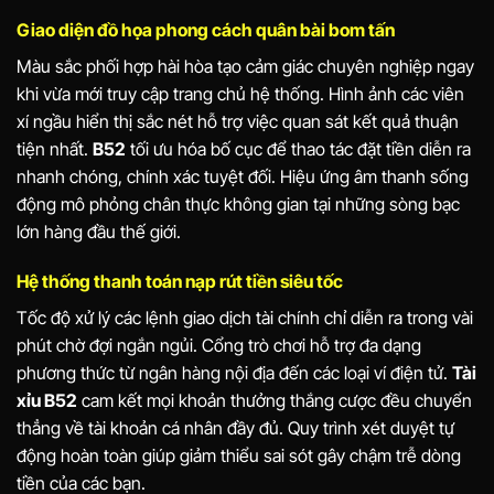
Giao diện đồ họa phong cách quân bài bom tấn
Màu sắc phối hợp hài hòa tạo cảm giác chuyên nghiệp ngay
khi vừa mới truy cập trang chủ hệ thống. Hình ảnh các viên
xí ngầu hiển thị sắc nét hỗ trợ việc quan sát kết quả thuận
tiện nhất.
B52
tối ưu hóa bố cục để thao tác đặt tiền diễn ra
nhanh chóng, chính xác tuyệt đối. Hiệu ứng âm thanh sống
động mô phỏng chân thực không gian tại những sòng bạc
lớn hàng đầu thế giới.
Hệ thống thanh toán nạp rút tiền siêu tốc
Tốc độ xử lý các lệnh giao dịch tài chính chỉ diễn ra trong vài
phút chờ đợi ngắn ngủi. Cổng trò chơi hỗ trợ đa dạng
phương thức từ ngân hàng nội địa đến các loại ví điện tử.
Tài
xỉu B52
cam kết mọi khoản thưởng thắng cược đều chuyển
thẳng về tài khoản cá nhân đầy đủ. Quy trình xét duyệt tự
động hoàn toàn giúp giảm thiểu sai sót gây chậm trễ dòng
tiền của các bạn.