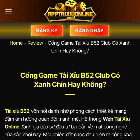
Bỏ
qua
nội
dung
ĐĂNG KÝ
ĐĂNG NHẬP
Home
-
Review
-
Cổng Game Tài Xỉu B52 Club Có Xanh
Chín Hay Không?
Cổng Game Tài Xỉu B52 Club Có
Xanh Chín Hay Không?
Tài xỉu B52
vốn nổi danh nhờ phong cách thiết kế mang
đậm âm hưởng quân đội mạnh mẽ. Hệ thống
Web
Tài Xỉu
Online
đánh giá cao sự đầu tư bài bản về mặt công nghệ
của sân chơi này. Mọi phiên đặt cược đều diễn ra công khai