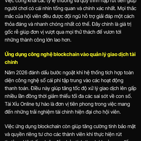
Việc công khai các tỷ lệ thưởng và quy trình nạp rút tiền giúp
người chơi có cái nhìn tổng quan và chính xác nhất. Mọi thắc
mắc của hội viên đều được đội ngũ hỗ trợ giải đáp một cách
thỏa đáng và nhanh chóng nhất có thể. Đây chính là giá trị
gốc rễ giúp đơn vị vượt qua mọi thử thách để vươn tới
những thành công lớn lao hơn.
Ứng dụng công nghệ blockchain vào quản lý giao dịch tài
chính
Năm 2026 đánh dấu bước ngoặt khi hệ thống tích hợp toàn
diện công nghệ sổ cái phi tập trung vào các hoạt động
thanh toán. Điều này giúp tăng tốc độ xử lý giao dịch lên gấp
nhiều lần đồng thời giảm thiểu tối đa các sai sót về con số.
Tài Xỉu Online tự hào là đơn vị tiên phong trong việc mang
đến những trải nghiệm tài chính hiện đại cho hội viên.
Việc ứng dụng blockchain còn giúp tăng cường tính bảo mật
và quyền riêng tư cho các thành viên khi thực hiện rút