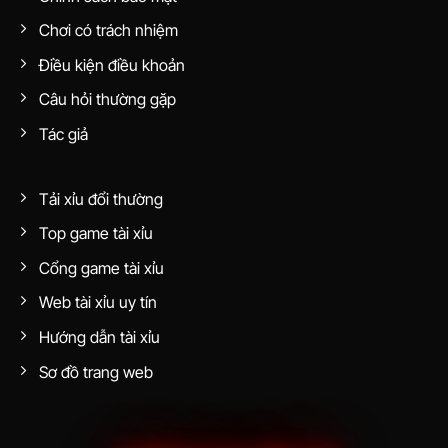
Chơi có trách nhiệm
Điều kiện điều khoản
Câu hỏi thường gặp
Tác giả
Tải xỉu đổi thường
Top game tài xỉu
Cổng game tài xỉu
Web tài xỉu uy tín
Hướng dẫn tài xỉu
Sơ đồ trang web