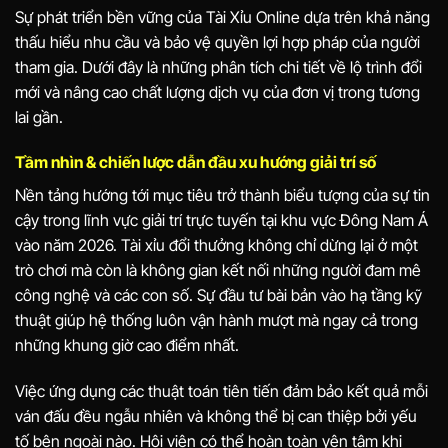
Sự phát triển bền vững của Tài Xỉu Online dựa trên khả năng
thấu hiểu nhu cầu và bảo vệ quyền lợi hợp pháp của người
tham gia. Dưới đây là những phân tích chi tiết về lộ trình đổi
mới và nâng cao chất lượng dịch vụ của đơn vị trong tương
lai gần.
Tầm nhìn & chiến lược dẫn đầu xu hướng giải trí số
Nền tảng hướng tới mục tiêu trở thành biểu tượng của sự tin
cậy trong lĩnh vực giải trí trực tuyến tại khu vực Đông Nam Á
vào năm 2026. Tài xỉu đổi thưởng không chỉ dừng lại ở một
trò chơi mà còn là không gian kết nối những người đam mê
công nghệ và các con số. Sự đầu tư bài bản vào hạ tầng kỹ
thuật giúp hệ thống luôn vận hành mượt mà ngay cả trong
những khung giờ cao điểm nhất.
Việc ứng dụng các thuật toán tiên tiến đảm bảo kết quả mỗi
ván đấu đều ngẫu nhiên và không thể bị can thiệp bởi yếu
tố bên ngoài nào. Hội viên có thể hoàn toàn yên tâm khi