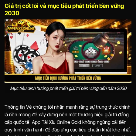
Giá trị cốt lõi và mục tiêu phát triển bền vững
2030
Mục tiêu định hướng phát triển giải trí bền vững đến năm 2030
Thông tin Về chúng tôi nhấn mạnh rằng sự trung thực chính
là nền móng để xây dựng nên một thương hiệu giải trí đẳng
cấp quốc tế. App Tài Xỉu Online Gold không ngừng cải tiến
quy trình vận hành để đáp ứng các tiêu chuẩn khắt khe nhất