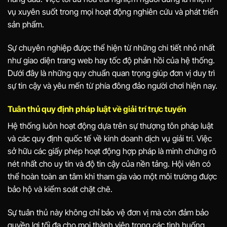
vụ xuyên suốt trong mọi hoạt động nghiên cứu và phát triển
sản phẩm.
Sự chuyên nghiệp được thể hiện từ những chi tiết nhỏ nhất
như giao diện trang web hay tốc độ phản hồi của hệ thống.
Dưới đây là những quy chuẩn quan trọng giúp đơn vị duy trì
sự tin cậy và yêu mến từ phía đông đảo người chơi hiện nay.
Tuân thủ quy định pháp luật về giải trí trực tuyến
Hệ thống luôn hoạt động dựa trên sự thượng tôn pháp luật
và các quy định quốc tế về kinh doanh dịch vụ giải trí. Việc
sở hữu các giấy phép hoạt động hợp pháp là minh chứng rõ
nét nhất cho uy tín và độ tin cậy của nền tảng. Hội viên có
thể hoàn toàn an tâm khi tham gia vào một môi trường được
bảo hộ và kiểm soát chặt chẽ.
Sự tuân thủ này không chỉ bảo vệ đơn vị mà còn đảm bảo
quyền lợi tối đa cho mọi thành viên trong các tình huống