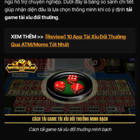
ngũ hỗ trợ chuyên nghiệp. Dưới đây là bảng so sánh chi tiết
giúp nhận diện đâu là lựa chọn thông minh khi có ý định
tải
game tài xỉu đổi thưởng
.
XEM THÊM >>
[Review] 10 App Tài Xỉu Đổi Thưởng
Qua ATM/Momo Tốt Nhất
Cách tải game tài xỉu đổi thưởng minh bạch