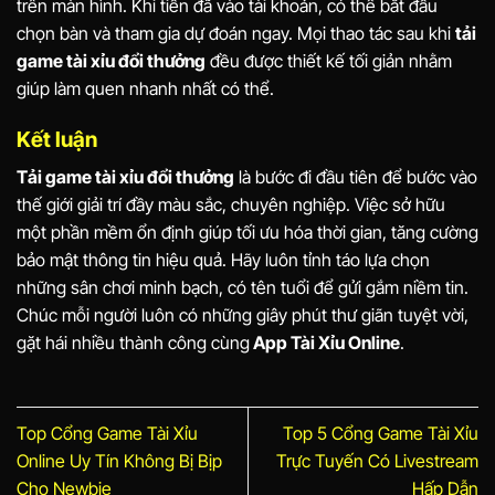
trên màn hình. Khi tiền đã vào tài khoản, có thể bắt đầu
chọn bàn và tham gia dự đoán ngay. Mọi thao tác sau khi
tải
game tài xỉu đổi thưởng
đều được thiết kế tối giản nhằm
giúp làm quen nhanh nhất có thể.
Kết luận
Tải game tài xỉu đổi thưởng
là bước đi đầu tiên để bước vào
thế giới giải trí đầy màu sắc, chuyên nghiệp. Việc sở hữu
một phần mềm ổn định giúp tối ưu hóa thời gian, tăng cường
bảo mật thông tin hiệu quả. Hãy luôn tỉnh táo lựa chọn
những sân chơi minh bạch, có tên tuổi để gửi gắm niềm tin.
Chúc mỗi người luôn có những giây phút thư giãn tuyệt vời,
gặt hái nhiều thành công cùng
App Tài Xỉu Online
.
Top Cổng Game Tài Xỉu
Top 5 Cổng Game Tài Xỉu
Online Uy Tín Không Bị Bịp
Trực Tuyến Có Livestream
Cho Newbie
Hấp Dẫn