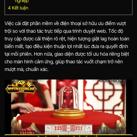
nghiệp
4
Kết luận
Việc cài đặt phần mềm về điện thoại sở hữu ưu điểm vượt
trội so với thao tác trực tiếp qua trình duyệt web. Tốc độ
truy cập được cải thiện rõ rệt, hiện tượng giật lag hoàn toàn
biến mất, tạo điều kiện thuận lợi nhất lúc đưa ra quyết định
tại mỗi phiên. Hơn nữa, giao diện được tối ưu hóa riêng biệt
cho màn hình cảm ứng, giúp thao tác vuốt chạm trở nên
mượt mà, chuẩn xác.