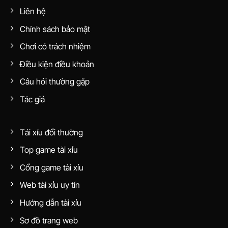
Liên hệ
Chính sách bảo mật
Chơi có trách nhiệm
Điều kiện điều khoản
Câu hỏi thường gặp
Tác giả
Tải xỉu đổi thường
Top game tài xỉu
Cổng game tài xỉu
Web tài xỉu uy tín
Hướng dẫn tài xỉu
Sơ đồ trang web