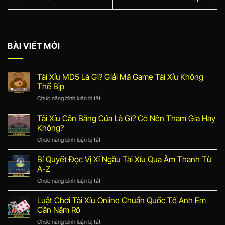
BÀI VIẾT MỚI
Tài Xỉu MD5 Là Gì? Giải Mã Game Tài Xỉu Không
Thể Bịp
Chức năng bình luận bị tắt
ở
Tài
Xỉu
Tài Xỉu Cân Bằng Cửa Là Gì? Có Nên Tham Gia Hay
MD5
Không?
Là
Chức năng bình luận bị tắt
ở
Gì?
Tài
Giải
Xỉu
Bí Quyết Đọc Vị Xí Ngầu Tài Xỉu Qua Âm Thanh Từ
Mã
Cân
Game
A-Z
Bằng
Tài
Chức năng bình luận bị tắt
ở
Cửa
Xỉu
Bí
Là
Không
Quyết
Luật Chơi Tài Xỉu Online Chuẩn Quốc Tế Anh Em
Gì?
Thể
Đọc
Có
Cần Nắm Rõ
Bịp
Vị
Nên
Chức năng bình luận bị tắt
ở
Xí
Tham