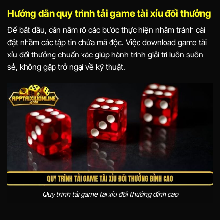
Hướng dẫn quy trình tải game tài xỉu đổi thưởng
Để bắt đầu, cần nắm rõ các bước thực hiện nhằm tránh cài
đặt nhầm các tập tin chứa mã độc. Việc download game tài
xỉu đổi thưởng chuẩn xác giúp hành trình giải trí luôn suôn
sẻ, không gặp trở ngại về kỹ thuật.
Quy trình tải game tài xỉu đổi thưởng đỉnh cao