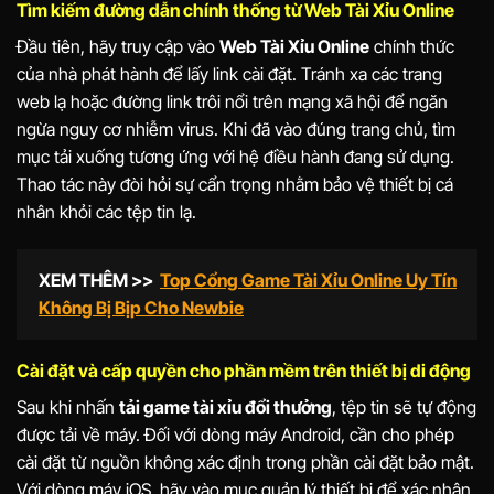
Tìm kiếm đường dẫn chính thống từ Web Tài Xỉu Online
Đầu tiên, hãy truy cập vào
Web Tài Xỉu Online
chính thức
của nhà phát hành để lấy link cài đặt. Tránh xa các trang
web lạ hoặc đường link trôi nổi trên mạng xã hội để ngăn
ngừa nguy cơ nhiễm virus. Khi đã vào đúng trang chủ, tìm
mục tải xuống tương ứng với hệ điều hành đang sử dụng.
Thao tác này đòi hỏi sự cẩn trọng nhằm bảo vệ thiết bị cá
nhân khỏi các tệp tin lạ.
XEM THÊM >>
Top Cổng Game Tài Xỉu Online Uy Tín
Không Bị Bịp Cho Newbie
Cài đặt và cấp quyền cho phần mềm trên thiết bị di động
Sau khi nhấn
tải game tài xỉu đổi thưởng
, tệp tin sẽ tự động
được tải về máy. Đối với dòng máy Android, cần cho phép
cài đặt từ nguồn không xác định trong phần cài đặt bảo mật.
Với dòng máy iOS, hãy vào mục quản lý thiết bị để xác nhận