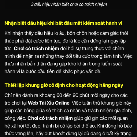
3 dấu hiệu nhận biết chơi có trách nhiệm
Nhận biết dấu hiệu khi bắt đầu mất kiểm soát hành vi
Khi nhận thấy dấu hiệu lo âu, bồn chồn hoặc cảm giác thôi
thúc phải đặt cược liên tục, đó là lúc cần dừng lại ngay lập
tức.
Chơi có trách nhiệm
đòi hỏi sự trung thực với chính
mình để nhận ra những thay đổi tiêu cực trong tâm tính. Việc
thừa nhận bản thân đang gặp khó khăn trong kiểm soát
hành vi là bước đầu tiên để khắc phục vấn đề.
Thiết lập khung giờ cố định cho hoạt động hằng ngày
Chỉ nên dành ra khoảng 60 đến 90 phút mỗi ngày cho các
trò chơi tại
Web Tài Xỉu Online
. Việc tuân thủ khung giờ này
giúp cân bằng giữa sở thích cá nhân và trách nhiệm gia đình,
công việc.
Chơi có trách nhiệm
giúp giữ gìn các mối quan
hệ xã hội tốt đẹp, tránh bị cô lập bởi thế ảo. Khi đồng hồ báo
thức vang lên, hãy dứt khoát dừng lại dù đang ở bất kỳ trạng