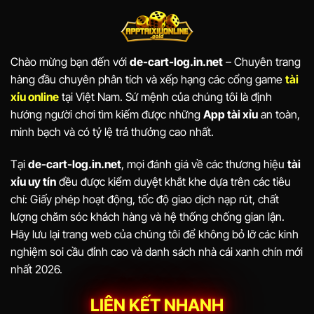
Chào mừng bạn đến với
de-cart-log.in.net
– Chuyên trang
hàng đầu chuyên phân tích và xếp hạng các cổng game
tài
xỉu online
tại Việt Nam. Sứ mệnh của chúng tôi là định
hướng người chơi tìm kiếm được những
App tài xỉu
an toàn,
minh bạch và có tỷ lệ trả thưởng cao nhất.
Tại
de-cart-log.in.net
, mọi đánh giá về các thương hiệu
tài
xỉu uy tín
đều được kiểm duyệt khắt khe dựa trên các tiêu
chí: Giấy phép hoạt động, tốc độ giao dịch nạp rút, chất
lượng chăm sóc khách hàng và hệ thống chống gian lận.
Hãy lưu lại trang web của chúng tôi để không bỏ lỡ các kinh
nghiệm soi cầu đỉnh cao và danh sách nhà cái xanh chín mới
nhất 2026.
LIÊN KẾT NHANH