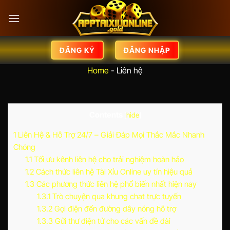
Bỏ
qua
nội
dung
ĐĂNG KÝ
ĐĂNG NHẬP
Home
-
Liên hệ
Contents
[
hide
]
1
Liên Hệ & Hỗ Trợ 24/7 – Giải Đáp Mọi Thắc Mắc Nhanh
Chóng
1.1
Tối ưu kênh liên hệ cho trải nghiệm hoàn hảo
1.2
Cách thức liên hệ Tài Xỉu Online uy tín hiệu quả
1.3
Các phương thức liên hệ phổ biến nhất hiện nay
1.3.1
Trò chuyện qua khung chat trực tuyến
1.3.2
Gọi điện đến đường dây nóng hỗ trợ
1.3.3
Gửi thư điện tử cho các vấn đề dài