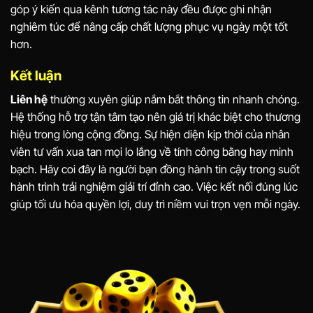
góp ý kiến qua kênh tương tác này đều được ghi nhận
nghiêm túc để nâng cấp chất lượng phục vụ ngày một tốt
hơn.
Kết luận
Liên hệ
thường xuyên giúp nắm bắt thông tin nhanh chóng.
Hệ thống hỗ trợ tận tâm tạo nên giá trị khác biệt cho thương
hiệu trong lòng cộng đồng. Sự hiện diện kịp thời của nhân
viên tư vấn xua tan mọi lo lắng về tính công bằng hay minh
bạch. Hãy coi đây là người bạn đồng hành tin cậy trong suốt
hành trình trải nghiệm giải trí đỉnh cao. Việc kết nối đúng lúc
giúp tối ưu hóa quyền lợi, duy trì niềm vui trọn vẹn mỗi ngày.