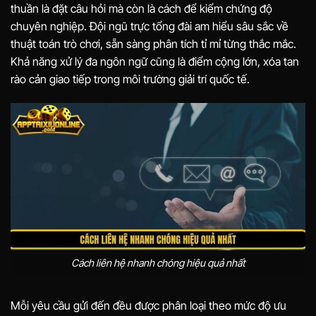
thuần là đặt câu hỏi mà còn là cách để kiểm chứng độ
chuyên nghiệp. Đội ngũ trực tổng đài am hiểu sâu sắc về
thuật toán trò chơi, sẵn sàng phân tích tỉ mỉ từng thắc mắc.
Khả năng xử lý đa ngôn ngữ cũng là điểm cộng lớn, xóa tan
rào cản giao tiếp trong môi trường giải trí quốc tế.
Cách liên hệ nhanh chóng hiệu quả nhất
Mỗi yêu cầu gửi đến đều được phân loại theo mức độ ưu