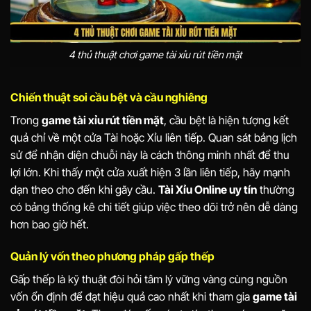
4 thủ thuật chơi game tài xỉu rút tiền mặt
Chiến thuật soi cầu bệt và cầu nghiêng
Trong
game tài xỉu rút tiền mặt
, cầu bệt là hiện tượng kết
quả chỉ về một cửa Tài hoặc Xỉu liên tiếp. Quan sát bảng lịch
sử để nhận diện chuỗi này là cách thông minh nhất để thu
lợi lớn. Khi thấy một cửa xuất hiện 3 lần liên tiếp, hãy mạnh
dạn theo cho đến khi gãy cầu.
Tài Xỉu Online uy tín
thường
có bảng thống kê chi tiết giúp việc theo dõi trở nên dễ dàng
hơn bao giờ hết.
Quản lý vốn theo phương pháp gấp thếp
Gấp thếp là kỹ thuật đòi hỏi tâm lý vững vàng cùng nguồn
vốn ổn định để đạt hiệu quả cao nhất khi tham gia
game tài