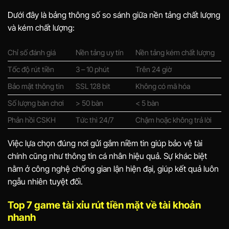
Dưới đây là bảng thông số so sánh giữa nền tảng chất lượng
và kém chất lượng:
Chỉ số đánh giá
Nền tảng uy tín
Nền tảng kém chất lượng
Tốc độ rút tiền
3 – 10 phút
Trên 24 giờ
Bảo mật thông tin
SSL 128 bit
Không có mã hóa
Số lượng bàn chơi
> 50 bàn
< 5 bàn
Phản hồi CSKH
Tức thì 24/7
Chậm hoặc không trả lời
Việc lựa chọn đúng nơi gửi gắm niềm tin giúp bảo vệ tài
chính cũng như thông tin cá nhân hiệu quả. Sự khác biệt
nằm ở công nghệ chống gian lận hiện đại, giúp kết quả luôn
ngẫu nhiên tuyệt đối.
Top 7 game tài xỉu rút tiền mặt về tài khoản
nhanh