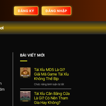
ĐĂNG KÝ
ĐĂNG NHẬP
ơi
BÀI VIẾT MỚI
Tài Xỉu MD5 Là Gì?
Giải Mã Game Tài Xỉu
Không Thể Bịp
n
Chức năng bình luận bị tắt
ở
Tài
tìm
Xỉu
Tài Xỉu Cân Bằng Cửa
MD5
Là Gì? Có Nên Tham
Là
Gia Hay Không?
Gì?