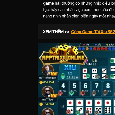
game bài
thường có những nhịp điệu log
tục, hãy cân nhắc việc bám theo cầu để t
năng nhìn nhận diễn biến ngày một nhạ
XEM THÊM >>
Cổng Game Tài Xỉu B52