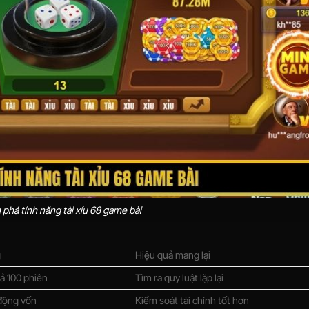
phá tính năng tài xỉu 68 game bài
g
Hiệu quả mang lại
ả 100 phiên
Tìm ra quy luật lặp lại
 động vốn
Kiểm soát tài chính tốt hơn