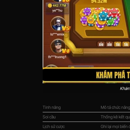
Khám 
Tính năng
Mô tả chức năn
Soi cầu
Thống kê kết qu
Lịch sử cược
Ghi lại mọi biến