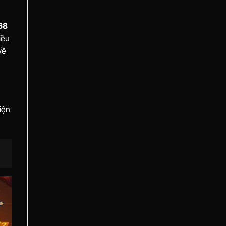
 68
iều
về
iện