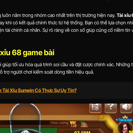
luôn nằm trong nhóm cao nhất trên thị trường hiện nay.
Tài xỉu
y khi có kết quả chính thức từ hệ thống. Bạn có thể lựa chọn nh
n tài chính cá nhân. Sự rõ ràng về con số giúp củng cố niềm tin 
i xỉu 68 game bài
giúp tối ưu hóa quá trình soi cầu và đặt cược chính xác. Những t
hỗ trợ người chơi kiểm soát dòng tiền hiệu quả.
 Tài Xỉu Sunwin Có Thực Sự Uy Tín?