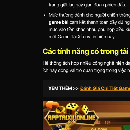
trạng giật lag gây gián đoạn phiên đấu.
Mức thưởng dành cho người chiến thắng 
game bài
cam kết thanh toán đầy đủ nga
mức vào tiền khác nhau phù hợp điều kiệ
một Game Tài Xỉu uy tín hiện nay.
Các tính năng có trong tà
Hệ thống tích hợp nhiều công nghệ hiện đại 
ích này đóng vai trò quan trọng trong việc 
XEM THÊM >>
Đánh Giá Chi Tiết Game